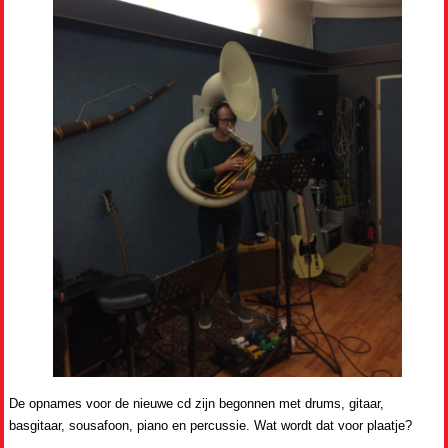
De opnames voor de nieuwe cd zijn begonnen met drums, gitaar,
basgitaar, sousafoon, piano en percussie. Wat wordt dat voor plaatje?