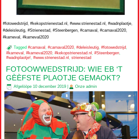
#fotowedstrijd, #kekopstrienestad.nl, #www.strienestad.nl, #wadnplaotje,
#deleisleutig, #Strienestad, #Steenbergen, #carnaval, #carnaval2020,
#karneval, #karneval2020
Tagged
#carnaval
,
#carnaval2020
,
#deleisleutig
,
#fotowedstrijd
,
#karneval
,
#karneval2020
,
#kekopstrienestad.nl
,
#Steenbergen
,
#wadnplaotje!
,
#www.strienestad.nl
,
strienestad
FOTOOWWEDSTRIJD: WIE EB ‘T
GÈÈFSTE PLAOTJE GEMAOKT?
Afgelòòpe
10 december 2019
|
Onze
admin