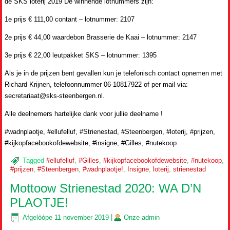
de SKS loterij 2019 De winnende lotnummers zijn:
1e prijs € 111,00 contant – lotnummer: 2107
2e prijs € 44,00 waardebon Brasserie de Kaai – lotnummer: 2147
3e prijs € 22,00 leutpakket SKS – lotnummer: 1395
Als je in de prijzen bent gevallen kun je telefonisch contact opnemen met
Richard Krijnen, telefoonnummer 06-10817922 of per mail via:
secretariaat@sks-steenbergen.nl.
Alle deelnemers hartelijke dank voor jullie deelname !
#wadnplaotje, #ellufelluf, #Strienestad, #Steenbergen, #loterij, #prijzen,
#kijkopfacebookofdewebsite, #insigne, #Gilles, #nutekoop
Tagged
#ellufelluf
,
#Gilles
,
#kijkopfacebookofdewebsite
,
#nutekoop
,
#prijzen
,
#Steenbergen
,
#wadnplaotje!
,
Insigne
,
loterij
,
strienestad
Mottoow Strienestad 2020: WA D’N
PLAOTJE!
Afgelòòpe
11 november 2019
|
Onze
admin