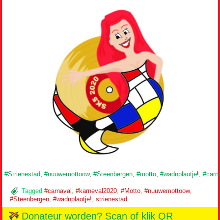
#Strienestad
,
#nuuwemottoow
,
#Steenbergen
,
#motto
,
#wadnplaotje
!,
#carn
Tagged
#carnaval
,
#karneval2020
,
#Motto
,
#nuuwemottoow
,
#Steenbergen
,
#wadnplaotje!
,
strienestad
Donateur worden? Scan of klik QR