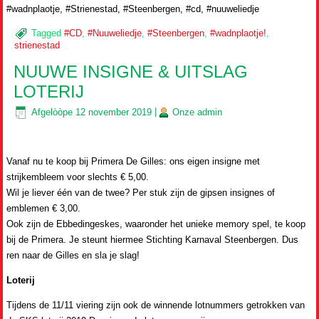
#wadnplaotje, #Strienestad, #Steenbergen, #cd, #nuuweliedje
Tagged
#CD
,
#Nuuweliedje
,
#Steenbergen
,
#wadnplaotje!
,
strienestad
NUUWE INSIGNE & UITSLAG
LOTERIJ
Afgelòòpe
12 november 2019
|
Onze
admin
Vanaf nu te koop bij Primera De Gilles: ons eigen insigne met
strijkembleem voor slechts € 5,00.
Wil je liever één van de twee? Per stuk zijn de gipsen insignes of
emblemen € 3,00.
Ook zijn de Ebbedingeskes, waaronder het unieke memory spel, te koop
bij de Primera. Je steunt hiermee Stichting Karnaval Steenbergen. Dus
ren naar de Gilles en sla je slag!
Loterij
Tijdens de 11/11 viering zijn ook de winnende lotnummers getrokken van