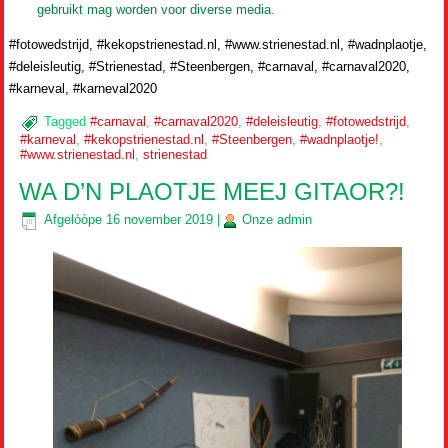
gebruikt mag worden voor diverse media.
#fotowedstrijd, #kekopstrienestad.nl, #www.strienestad.nl, #wadnplaotje,
#deleisleutig, #Strienestad, #Steenbergen, #carnaval, #carnaval2020,
#karneval, #karneval2020
Tagged
#carnaval
,
#carnaval2020
,
#deleisleutig
,
#fotowedstrijd
,
#karneval
,
#kekopstrienestad.nl
,
#Steenbergen
,
#wadnplaotje!
,
#www.strienestad.nl
,
strienestad
WA D’N PLAOTJE MEEJ GITAOR?!
Afgelòòpe
16 november 2019
|
Onze
admin