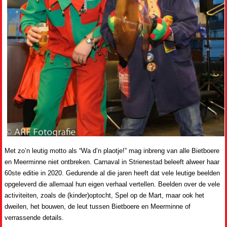
Met zo’n leutig motto als “Wa d’n plaotje!” mag inbreng van alle Bietboere
en Meerminne niet ontbreken. Carnaval in Strienestad beleeft alweer haar
60ste editie in 2020. Gedurende al die jaren heeft dat vele leutige beelden
opgeleverd die allemaal hun eigen verhaal vertellen. Beelden over de vele
activiteiten, zoals de (kinder)optocht, Spel op de Mart, maar ook het
dweilen, het bouwen, de leut tussen Bietboere en Meerminne of
verrassende details.