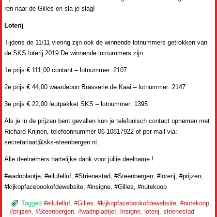
ren naar de Gilles en sla je slag!
Loterij
Tijdens de 11/11 viering zijn ook de winnende lotnummers getrokken van
de SKS loterij 2019 De winnende lotnummers zijn:
1e prijs € 111,00 contant – lotnummer: 2107
2e prijs € 44,00 waardebon Brasserie de Kaai – lotnummer: 2147
3e prijs € 22,00 leutpakket SKS – lotnummer: 1395
Als je in de prijzen bent gevallen kun je telefonisch contact opnemen met
Richard Krijnen, telefoonnummer 06-10817922 of per mail via:
secretariaat@sks-steenbergen.nl.
Alle deelnemers hartelijke dank voor jullie deelname !
#wadnplaotje, #ellufelluf, #Strienestad, #Steenbergen, #loterij, #prijzen,
#kijkopfacebookofdewebsite, #insigne, #Gilles, #nutekoop
Tagged
#ellufelluf
,
#Gilles
,
#kijkopfacebookofdewebsite
,
#nutekoop
,
#prijzen
,
#Steenbergen
,
#wadnplaotje!
,
Insigne
,
loterij
,
strienestad