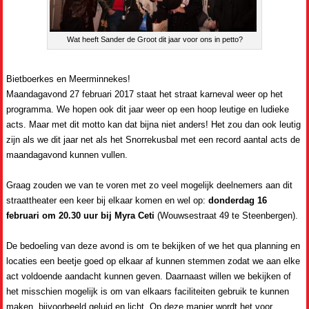
Wat heeft Sander de Groot dit jaar voor ons in petto?
Bietboerkes en Meerminnekes!
Maandagavond 27 februari 2017 staat het straat karneval weer op het
programma. We hopen ook dit jaar weer op een hoop leutige en ludieke
acts.
Maar met dit motto kan dat bijna niet anders!
Het zou dan ook leutig
zijn als we dit jaar net als het Snorrekusbal met een record aantal acts de
maandagavond kunnen vullen.
Graag zouden we van te voren met zo veel mogelijk deelnemers aan dit
straattheater een keer bij elkaar komen en wel op:
donderdag 16
februari om 20.30 uur bij Myra Ceti
(Wouwsestraat 49 te Steenbergen).
De bedoeling van deze avond is om te bekijken of we het qua planning en
locaties een beetje goed op elkaar af kunnen stemmen zodat we aan elke
act voldoende aandacht kunnen geven.
Daarnaast willen we bekijken of
het misschien mogelijk is om van elkaars faciliteiten gebruik te kunnen
maken, bijvoorbeeld geluid en licht.
Op deze manier wordt het voor