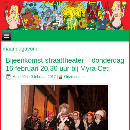
maandagavond
Bijeenkomst straattheater – donderdag
16 februari 20.30 uur bij Myra Ceti
Afgelòòpe
9 februari 2017
|
Onze
admin