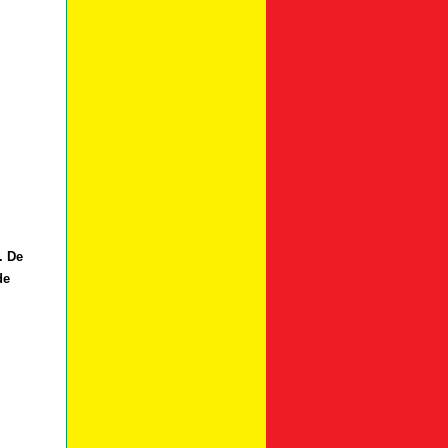
. De
de