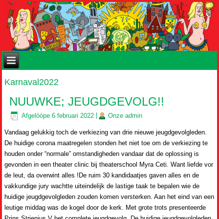
Karnaval2022
NUUWKE; JEUGDGEVOLG!!
Afgelòòpe
6 februari 2022
|
Onze
admin
Vandaag gelukkig toch de verkiezing van drie nieuwe jeugdgevolgleden.
De huidige corona maatregelen stonden het niet toe om de verkiezing te
houden onder “normale” omstandigheden vandaar dat de oplossing is
gevonden in een theater clinic bij theaterschool Myra Ceti. Want liefde vor
de leut, da overwint alles !De ruim 30 kandidaatjes gaven alles en de
vakkundige jury wachtte uiteindelijk de lastige taak te bepalen wie de
huidige jeugdgevolgleden zouden komen versterken. Aan het eind van een
leutige middag was de kogel door de kerk. Met grote trots presenteerde
Prins Strienius V het complete jeugdgevolg. De huidige jeugdgevolgleden