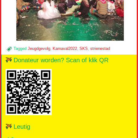
Tagged
Jeugdgevolg
,
Karnaval2022
,
SKS
,
strienestad
Donateur worden? Scan of klik QR
Leutig