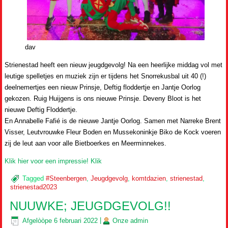
dav
Strienestad heeft een nieuw jeugdgevolg! Na een heerlijke middag vol met
leutige spelletjes en muziek zijn er tijdens het Snorrekusbal uit 40 (!)
deelnemertjes een nieuw Prinsje, Deftig floddertje en Jantje Oorlog
gekozen. Ruig Huijgens is ons nieuwe Prinsje. Deveny Bloot is het
nieuwe Deftig Floddertje.
En Annabelle Fafié is de nieuwe Jantje Oorlog. Samen met Narreke Brent
Visser, Leutvrouwke Fleur Boden en Mussekoninkje Biko de Kock voeren
zij de leut aan voor alle Bietboerkes en Meerminnekes.
Klik hier voor een impressie! Klik
Tagged
#Steenbergen
,
Jeugdgevolg
,
komtdazien
,
strienestad
,
strienestad2023
NUUWKE; JEUGDGEVOLG!!
Afgelòòpe
6 februari 2022
|
Onze
admin