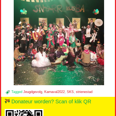
Tagged
Jeugdgevolg
,
Karnaval2022
,
SKS
,
strienestad
Donateur worden? Scan of klik QR