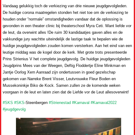
Vandaag gelukkig toch de verkiezing van drie nieuwe jeugdgevolgleden.
De huidige corona maatregelen stonden het niet toe om de verkiezing te
houden onder “normale” omstandigheden vandaar dat de oplossing is
gevonden in een theater clinic bij theaterschool Myra Ceti. Want liefde vor
de leut, da overwint alles !De ruim 30 kandidaatjes gaven alles en de
vakkundige jury wachtte uiteindelijk de lastige taak te bepalen wie de
huidige jeugdgevolgleden zouden komen versterken. Aan het eind van een
leutige middag was de kogel door de kerk. Met grote trots presenteerde
Prins Strienius V het complete jeugdgevolg. De huidige jeugdgevolgleden
Jeugdprins Mees van der Weegen, Deftig Floddertje Eline Minkman en
Jantje Oorlog Xem Aanraad zijn ondertussen in goed gezelschap
gekomen van Narreke Brent Visser, Leutvrouwke Fleur Boden en
Mussekoninkje Biko de Kock. Samen zullen ze de komende weken
voorgaan in de leut en laten zien dat de Liefde vor de Leut allesoverwint!
#SKS
#SKS
-Steenbergen
#Strienestad
#Karnaval
#Karnaval2022
#jeugdgevolg