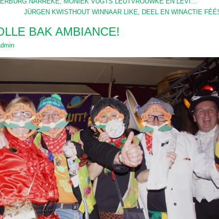
STERBURG NARREKE, MONIEK VUGTS LEUTVROUWKE EN LEVI…
JÜRGEN KWISTHOUT WINNAAR LIKE, DEEL EN WINACTIE FÉ
OLLE BAK AMBIANCE!
admin