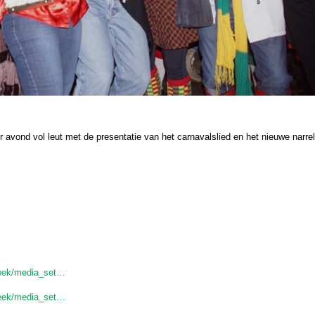
avond vol leut met de presentatie van het carnavalslied en het nieuwe narrel
eek/media_set…
eek/media_set…