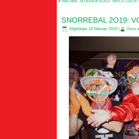
«
NIEUWE JEUGDGEVOLG: NIELS LUIJ
SNORREBAL 2O19: V
Afgelòòpe
10 februari 2019
|
Onze