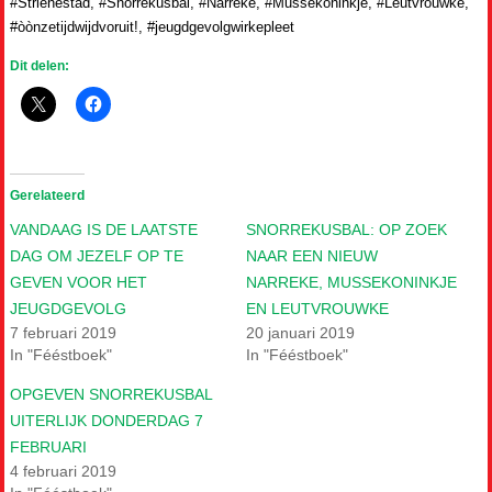
#Strienestad, #Snorrekusbal, #Narreke, #Mussekoninkje, #Leutvrouwke,
#òònzetijdwijdvoruit!, #jeugdgevolgwirkepleet
Dit delen:
Gerelateerd
VANDAAG IS DE LAATSTE
SNORREKUSBAL: OP ZOEK
DAG OM JEZELF OP TE
NAAR EEN NIEUW
GEVEN VOOR HET
NARREKE, MUSSEKONINKJE
JEUGDGEVOLG
EN LEUTVROUWKE
7 februari 2019
20 januari 2019
In "Fééstboek"
In "Fééstboek"
OPGEVEN SNORREKUSBAL
UITERLIJK DONDERDAG 7
FEBRUARI
4 februari 2019