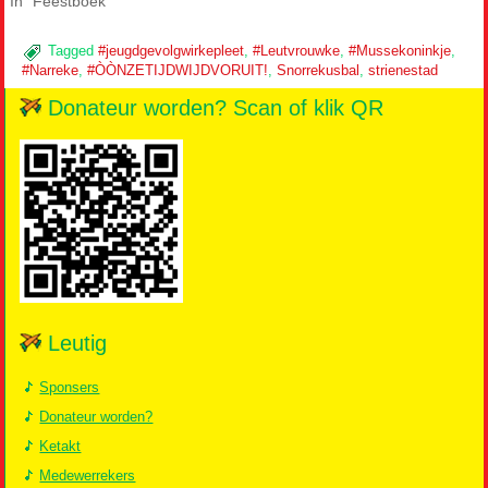
In "Fééstboek"
Tagged
#jeugdgevolgwirkepleet
,
#Leutvrouwke
,
#Mussekoninkje
,
#Narreke
,
#ÒÒNZETIJDWIJDVORUIT!
,
Snorrekusbal
,
strienestad
Donateur worden? Scan of klik QR
Leutig
Sponsers
Donateur worden?
Ketakt
Medewerrekers