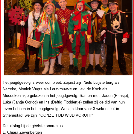
Het jeugdgevolg is weer compleet. Zojuist zijn Niels Luijsterburg als
Narreke, Moniek Vugts als Leutvrouwke en Levi de Kock als
Mussekoninkje gekozen in het jeugdgevolg. Samen met Jaden (Prinsje),
Luka (Jantje Oorlog) en Iris (Deftig Floddertje) zullen zij de tijd van hun
leven hebben in het jeugdgevolg. We zijn klaar voor 3 weken leut in
Strienestad: we zijn `”ÒÒNZE TIJD WIJD VORUIT!”
De uitslag bij de gèèfste snorrekus:
1. Chiara Zevenbergen