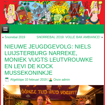
«
Snorrebal 2019
SNORREBAL 2O19: VOLLE BAK AMBIANCE!
»
NIEUWE JEUGDGEVOLG: NIELS
LUIJSTERBURG NARREKE,
MONIEK VUGTS LEUTVROUWKE
EN LEVI DE KOCK
MUSSEKONINKJE
Afgelòòpe
10 februari 2019
|
Onze
admin