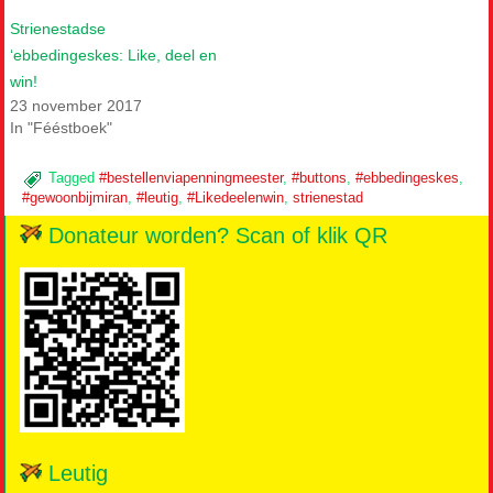
Strienestadse
‘ebbedingeskes: Like, deel en
win!
23 november 2017
In "Fééstboek"
Tagged
#bestellenviapenningmeester
,
#buttons
,
#ebbedingeskes
,
#gewoonbijmiran
,
#leutig
,
#Likedeelenwin
,
strienestad
Donateur worden? Scan of klik QR
Leutig