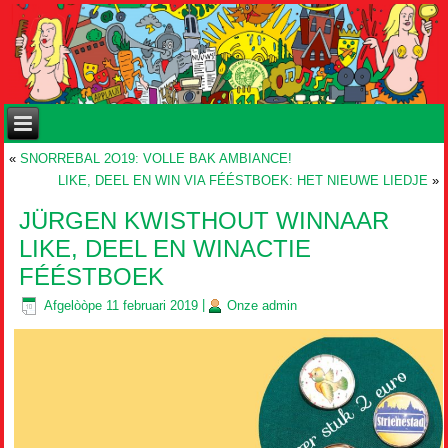
«
SNORREBAL 2O19: VOLLE BAK AMBIANCE!
LIKE, DEEL EN WIN VIA FÉÉSTBOEK: HET NIEUWE LIEDJE
»
JÜRGEN KWISTHOUT WINNAAR
LIKE, DEEL EN WINACTIE
FÉÉSTBOEK
Afgelòòpe
11 februari 2019
|
Onze
admin