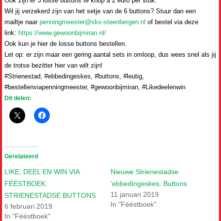
Ook zijn er 3 losse buttons te koop a 2 euro per stuk.
Wil jij verzekerd zijn van het setje van de 6 buttons? Stuur dan een
mailtje naar
penningmeester@sks-steenbergen.nl
of bestel via deze
link:
https://www.gewoonbijmiran.nl/
Ook kun je hier de losse buttons bestellen.
Let op: er zijn maar een gering aantal sets in omloop, dus wees snel als jij
de trotse bezitter hier van wilt zijn!
#Strienestad, #ebbedingeskes, #buttons, #leutig,
#bestellenviapenningmeester, #gewoonbijmiran, #Likedeelenwin
Dit delen:
Gerelateerd
LIKE, DEEL EN WIN VIA
Nieuwe Strienestadse
FÉÉSTBOEK:
‘ebbedingeskes: Buttons
11 januari 2019
STRIENESTADSE BUTTONS
In "Fééstboek"
6 februari 2019
In "Fééstboek"