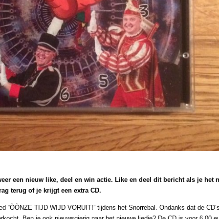
er een nieuw like, deel en win actie. Like en deel dit bericht als je het 
g terug of je krijgt een extra CD.
lied “ÒÒNZE TIJD WIJD VORUIT!” tijdens het Snorrebal. Ondanks dat de CD’
erkocht. Ben je ook nieuwsgierig naar het nieuwe liedje? De CD is voor 6,00 e