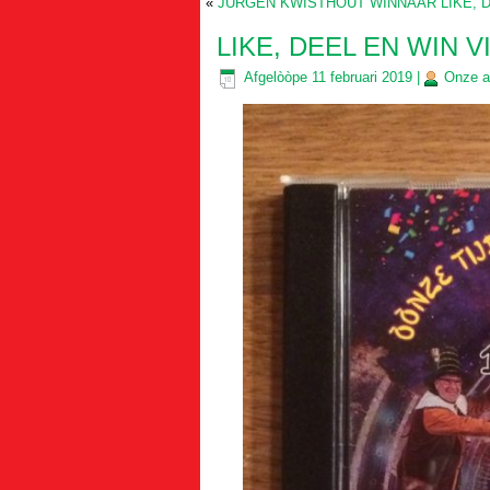
«
JÜRGEN KWISTHOUT WINNAAR LIKE, 
LIKE, DEEL EN WIN 
Afgelòòpe
11 februari 2019
|
Onze
a