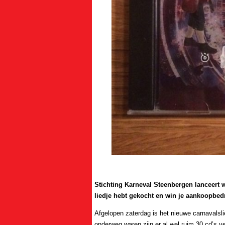
Stichting Karneval Steenbergen lanceert we
liedje hebt gekocht en win je aankoopbedra
Afgelopen zaterdag is het nieuwe carnavals
onderweg waren zijn er al wel ruim 30 cd’s v