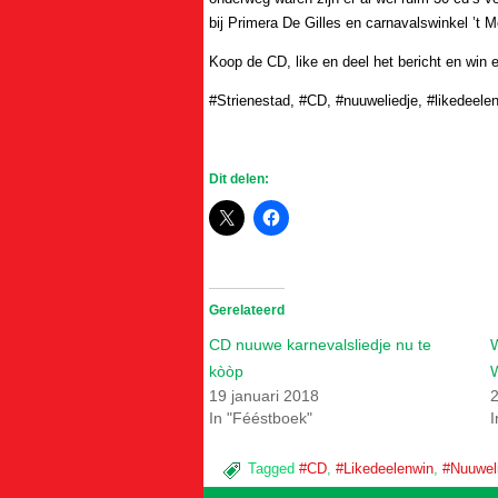
bij Primera De Gilles en carnavalswinkel ’t 
Koop de CD, like en deel het bericht en win e
#Strienestad, #CD, #nuuweliedje, #likedeele
Dit delen:
Gerelateerd
CD nuuwe karnevalsliedje nu te
kòòp
19 januari 2018
2
In "Fééstboek"
I
Tagged
#CD
,
#Likedeelenwin
,
#Nuuwel