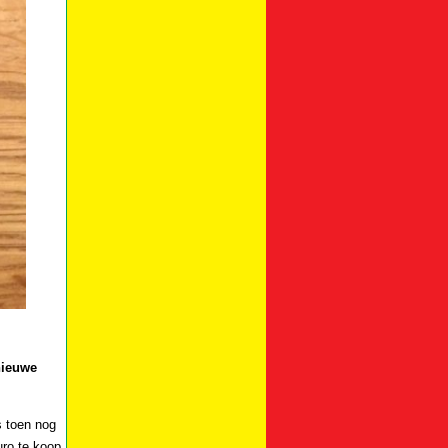
nieuwe
s toen nog
uro te koop