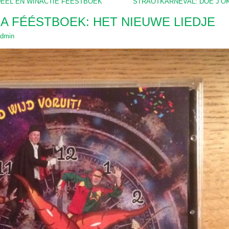
DEEL EN WINACTIE FÉÉSTBOEK
STRAOTKARNEVAL: DOE J’O
VIA FÉÉSTBOEK: HET NIEUWE LIEDJE
dmin