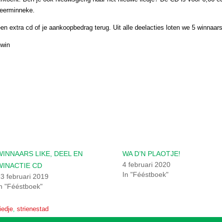
Meerminneke.
en extra cd of je aankoopbedrag terug. Uit alle deelacties loten we 5 winnaars
nwin
WINNAARS LIKE, DEEL EN
WA D’N PLAOTJE!
4 februari 2020
WINACTIE CD
In "Fééstboek"
3 februari 2019
n "Fééstboek"
iedje
,
strienestad