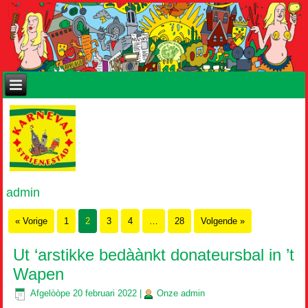
admin
« Vorige
1
2
3
4
…
28
Volgende »
Ut ‘arstikke bedàànkt donateursbal in ’t
Wapen
Afgelòòpe
20 februari 2022
|
Onze
admin