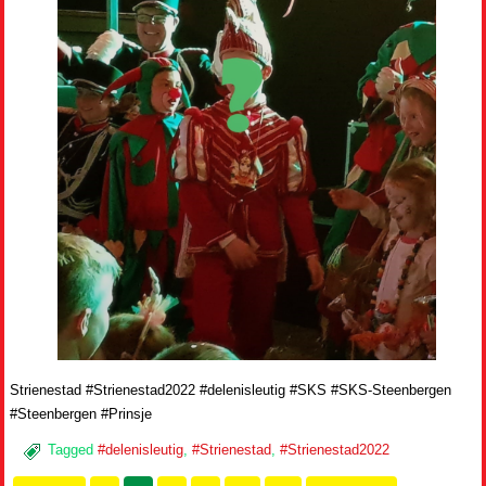
Strienestad #Strienestad2022 #delenisleutig #SKS #SKS-Steenbergen
#Steenbergen #Prinsje
Tagged
#delenisleutig
,
#Strienestad
,
#Strienestad2022