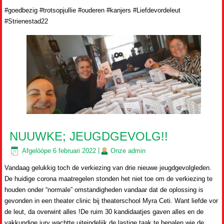
#goedbezig #trotsopjullie #ouderen #kanjers #Liefdevordeleut
#Strienestad22
NUUWKE; JEUGDGEVOLG!!
Afgelòòpe
6 februari 2022
|
Onze
admin
Vandaag gelukkig toch de verkiezing van drie nieuwe jeugdgevolgleden.
De huidige corona maatregelen stonden het niet toe om de verkiezing te
houden onder “normale” omstandigheden vandaar dat de oplossing is
gevonden in een theater clinic bij theaterschool Myra Ceti. Want liefde vor
de leut, da overwint alles !De ruim 30 kandidaatjes gaven alles en de
vakkundige jury wachtte uiteindelijk de lastige taak te bepalen wie de