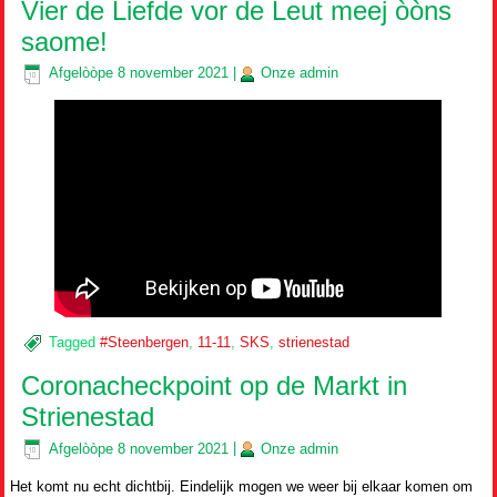
Vier de Liefde vor de Leut meej òòns
saome!
Afgelòòpe
8 november 2021
|
Onze
admin
Tagged
#Steenbergen
,
11-11
,
SKS
,
strienestad
Coronacheckpoint op de Markt in
Strienestad
Afgelòòpe
8 november 2021
|
Onze
admin
Het komt nu echt dichtbij. Eindelijk mogen we weer bij elkaar komen om