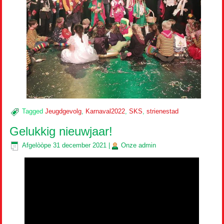
Tagged
Jeugdgevolg
,
Karnaval2022
,
SKS
,
strienestad
Gelukkig nieuwjaar!
Afgelòòpe
31 december 2021
|
Onze
admin