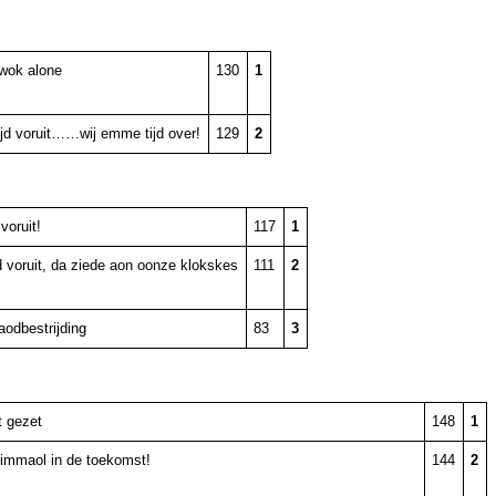
wok alone
130
1
wijd voruit……wij emme tijd over!
129
2
 voruit!
117
1
jd voruit, da ziede aon oonze klokskes
111
2
aodbestrijding
83
3
t gezet
148
1
e immaol in de toekomst!
144
2