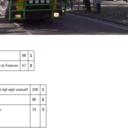
98
1
w & Forever
57
2
tijd wijd vooruit!
100
1
96
2
s
74
3