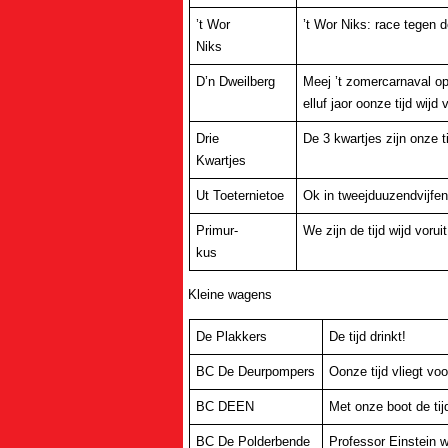
’t Wor
’t Wor Niks: race tegen 
Niks
D’n Dweilberg
Meej ’t zomercarnaval op
elluf jaor oonze tijd wijd v
Drie
De 3 kwartjes zijn onze t
Kwartjes
Ut Toeternietoe
Ok in tweejduuzendvijfen
Primur-
We zijn de tijd wijd voru
kus
Kleine wagens
De Plakkers
De tijd drinkt!
BC De Deurpompers
Oonze tijd vliegt voor
BC DEEN
Met onze boot de tijd
BC De Polderbende
Professor Einstein wa