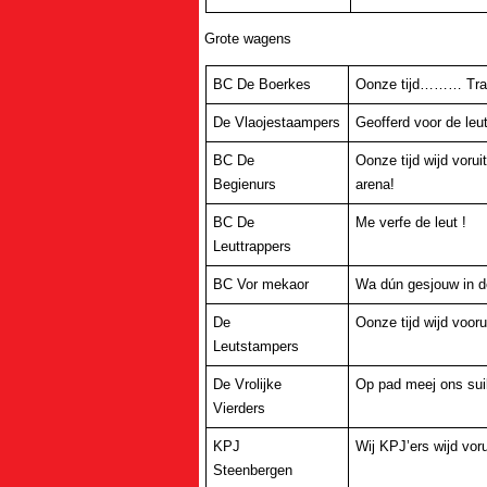
Grote wagens
BC De Boerkes
Oonze tijd……… Trans
De Vlaojestaampers
Geofferd voor de leut
BC De
Oonze tijd wijd voruit
Begienurs
arena!
BC De
Me verfe de leut !
Leuttrappers
BC Vor mekaor
Wa dún gesjouw in 
De
Oonze tijd wijd voor
Leutstampers
De Vrolijke
Op pad meej ons sui
Vierders
KPJ
Wij KPJ’ers wijd voru
Steenbergen