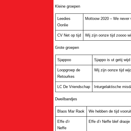
Kleine groepen
Leedies
Mottoow 2020 – We never 
Oonlie
CV Net op tijd
Wij zijn oonze tijd zoooo 
Grote groepen
Sjappoo
Sjappo is ut getij wijd
Loopgroep de
Wij zijn oonze tijd wi
Retourkes
LC De Vriendschap
Inturgelaktische misd
Dweilbandjes
Blaos Mar Raok
We hebben de tijd voorui
Effe d’r
Effe d’r Neffe blef draoj
Neffe