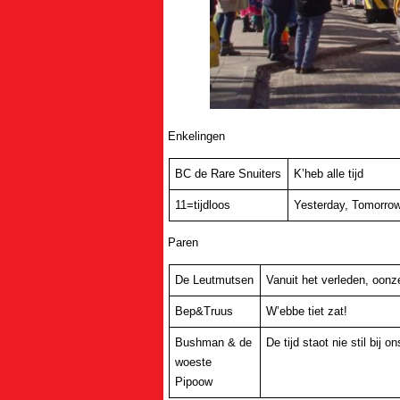
Enkelingen
BC de Rare Snuiters
K’heb alle tijd
11=tijdloos
Yesterday, Tomorro
Paren
De Leutmutsen
Vanuit het verleden, oonze 
Bep&Truus
W’ebbe tiet zat!
Bushman & de
De tijd staot nie stil bij on
woeste
Pipoow