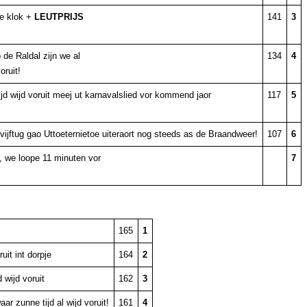
de klok +
LEUTPRIJS
141
3
 de Raldal zijn we al
134
4
oruit!
ijd wijd voruit meej ut karnavalslied vor kommend jaor
117
5
vijftug gao Uttoeternietoe uiteraort nog steeds as de Braandweer!
107
6
it, we loope 11 minuten vor
7
165
1
uit int dorpje
164
2
 wijd voruit
162
3
ar zunne tijd al wijd voruit!
161
4