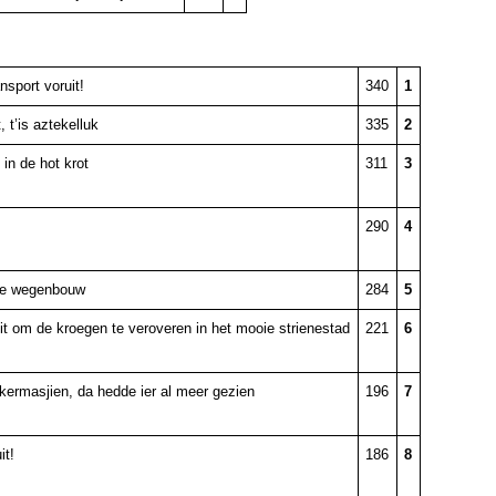
port voruit!
340
1
, t’is aztekelluk
335
2
 in de hot krot
311
3
290
4
de wegenbouw
284
5
uit om de kroegen te veroveren in het mooie strienestad
221
6
kermasjien, da hedde ier al meer gezien
196
7
it!
186
8