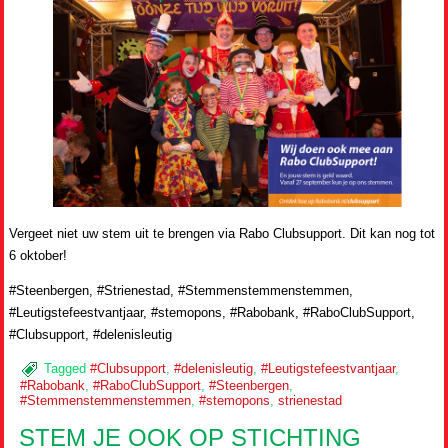
Vergeet niet uw stem uit te brengen via Rabo Clubsupport. Dit kan nog tot
6 oktober!
#Steenbergen, #Strienestad, #Stemmenstemmenstemmen,
#Leutigstefeestvantjaar, #stemopons, #Rabobank, #RaboClubSupport,
#Clubsupport, #delenisleutig
Tagged
#Clubsupport
,
#delenisleutig
,
#Leutigstefeestvantjaar
,
#Rabobank
,
#RaboClubSupport
,
#Steenbergen
,
#Stemmenstemmenstemmen
,
#stemopons
,
strienestad
STEM JE OOK OP STICHTING