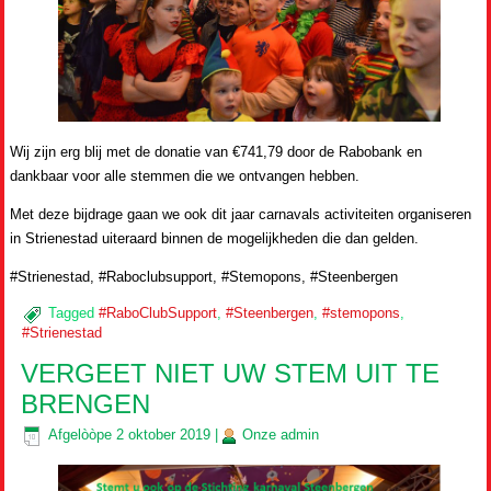
Wij zijn erg blij met de donatie van €741,79 door de Rabobank en
dankbaar voor alle stemmen die we ontvangen hebben.
Met deze bijdrage gaan we ook dit jaar carnavals activiteiten organiseren
in Strienestad uiteraard binnen de mogelijkheden die dan gelden.
#Strienestad, #Raboclubsupport, #Stemopons, #Steenbergen
Tagged
#RaboClubSupport
,
#Steenbergen
,
#stemopons
,
#Strienestad
VERGEET NIET UW STEM UIT TE
BRENGEN
Afgelòòpe
2 oktober 2019
|
Onze
admin