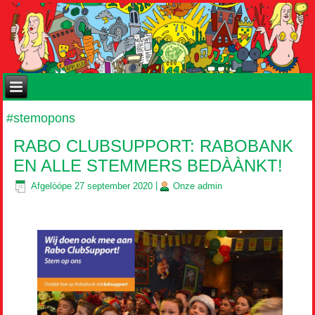
#stemopons
RABO CLUBSUPPORT: RABOBANK
EN ALLE STEMMERS BEDÀÀNKT!
Afgelòòpe
27 september 2020
|
Onze
admin