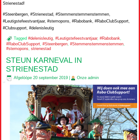
Strienestad!
#Steenbergen, #Strienestad, #Stemmenstemmenstemmen,
#Leutigstefeestvantjaar, #stemopons, #Rabobank, #RaboClubSupport,
#Clubsupport, #delenisleutig
Tagged
#delenisleutig
,
#Leutigstefeestvantjaar
,
#Rabobank
,
#RaboClubSupport
,
#Steenbergen
,
#Stemmenstemmenstemmen
,
#stemopons
,
strienestad
STEUN KARNEVAL IN
STRIENESTAD
Afgelòòpe
20 september 2019
|
Onze
admin