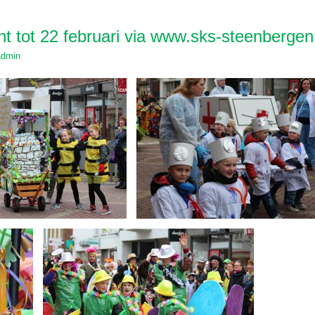
ht tot 22 februari via www.sks-steenbergen
admin