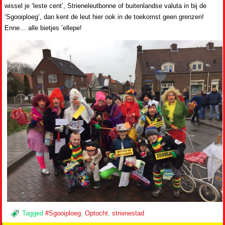
wissel je ‘leste cent’, Strieneleutbonne of buitenlandse valuta in bij de
‘Sgooiploeg’, dan kent de leut hier ook in de toekomst geen grenzen!
Enne… alle bietjes ’ellepe!
Tagged
#Sgooiploeg
,
Optocht
,
strienestad