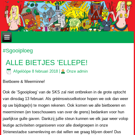
#Sgooiploeg
ALLE BIETJES ’ELLEPE!
Afgelòòpe
8 februari 2018
|
Onze
admin
Bietboere & Meerminne!
Ook de ‘Sgooiploeg’ van de SKS zal niet ontbreken in de grote optocht
van dinsdag 13 februari. Als grèènswisselketoor hopen we ook dan weer
op uw bijdrage(n) te mogen rekenen. Ook komen we alle bietboeren en
meerminnen (en toeschouwers van over de grens) bedanken voor hun
jaarlijkse gulle gaven. Dankzij jullie steun kunnen we elk jaar weer volop
leutige activiteiten organiseren voor alle doelgroepen in onze
Strienestadse samenleving en dat willen we graag blijven doen! Dus