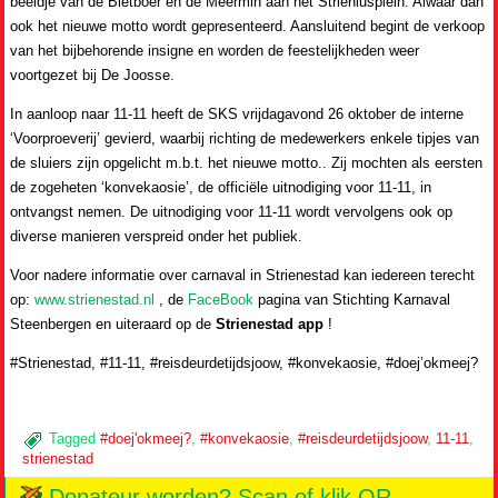
beeldje van de Bietboer en de Meermin aan het Strieniusplein. Alwaar dan
ook het nieuwe motto wordt gepresenteerd. Aansluitend begint de verkoop
van het bijbehorende insigne en worden de feestelijkheden weer
voortgezet bij De Joosse.
In aanloop naar 11-11 heeft de SKS vrijdagavond 26 oktober de interne
‘Voorproeverij’ gevierd, waarbij richting de medewerkers enkele tipjes van
de sluiers zijn opgelicht m.b.t. het nieuwe motto.. Zij mochten als eersten
de zogeheten ‘konvekaosie’, de officiële uitnodiging voor 11-11, in
ontvangst nemen. De uitnodiging voor 11-11 wordt vervolgens ook op
diverse manieren verspreid onder het publiek.
Voor nadere informatie over carnaval in Strienestad kan iedereen terecht
op:
www.strienestad.nl
, de
FaceBook
pagina van Stichting Karnaval
Steenbergen en uiteraard op de
Strienestad app
!
#Strienestad, #11-11, #reisdeurdetijdsjoow, #konvekaosie, #doej’okmeej?
Tagged
#doej'okmeej?
,
#konvekaosie
,
#reisdeurdetijdsjoow
,
11-11
,
strienestad
Donateur worden? Scan of klik QR