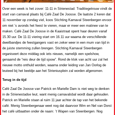
Over een week is het zover: 11-11 in Strienestad. Traditiegetrouw vindt de
start van carnaval plaats bij Café Zaal De Joosse. De laatste 2 keren dat
11 november op zondag viel, koos Stichting Karnaval Steenbergen ervoor
om niet ’s avonds het feest te vieren, maar er meer een matinee van te
maken. Café Zaal De Joosse in de Kaaistraat opent haar deuren vanaf
15.30 uur. De 11-11 viering start om 16.11 uur waarna de verschillende
dweilbandjes de feestgangers vast en zeker weer in een mum van tijd in
de juiste stemming zullen brengen. Stichting Karnaval Steenbergen
organiseert deze middag ook iets nieuws, namelijk een spelshow,
genaamd de “reis deur de tijd sjoow”. Rond de klok van acht uur zal het
nieuwe motto onthuld worden, waarna onder leiding van Jan Oorlog de
leuteed bij het beeldje aan het Strieniusplein zal worden afgenomen.
Terug in de tijd
Café Zaal De Joosse van Patrick en Marielle Dam is niet weg te denken
in de Strienestadse leut, want menig carnavalsbal wordt daar gehouden.
Patrick en Marielle staan al ruim 11 jaar achter de tap van het bekende
café. Menig Steenbergenaar weet nog dat daarvoor Wim en Nel van Dorst
het café uitbaatten onder de naam: ’t Wapen van Steenbergen. Nog