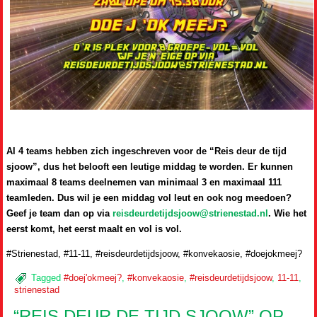
Al 4 teams hebben zich ingeschreven voor de “Reis deur de tijd
sjoow”, dus het belooft een leutige middag te worden. Er kunnen
maximaal 8 teams deelnemen van minimaal 3 en maximaal 111
teamleden. Dus wil je een middag vol leut en ook nog meedoen?
Geef je team dan op via
reisdeurdetijdsjoow@strienestad.nl
. Wie het
eerst komt, het eerst maalt en vol is vol.
#Strienestad, #11-11, #reisdeurdetijdsjoow, #konvekaosie, #doejokmeej?
Tagged
#doej'okmeej?
,
#konvekaosie
,
#reisdeurdetijdsjoow
,
11-11
,
strienestad
“REIS DEUR DE TIJD SJOOW” OP