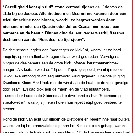
“Gezelligheid kent gin tijd” stond centraal tijdens de 11de van de
11de bij de Joosse. Alle Bietboere en Meerminne kwamen door een
teletijdmachine naar binnen, waarbij ze begroet werden door
niemand minder dan Quasimodo, Julius Ceasar, een robot, een
oermens en de heraut. Binnen ging de leut verder waarbij 8 teams
deelnamen aan de “Reis deur de tijd-sjoow”.
De deelnemers legden een “race tegen de klok” af, waarbij er zo hard
mogelijk op een rollenbank tegen elkaar werd gestreden. Vervolgens
hingen de deelnemers aan de grote klok, oftewel kerstmannenbroek
hangen. Als laatste werd de “Bij de tijd”-quiz gespeeld, waarbij middels
3D-brilleke omhoog of omlaag antwoord werd gegeven. Uiteindelijk ging
Dweilband Blaos Mar Raok met de winst aan de haal, op de voet gevolgd
door Team “En gao d’ok aon de maon” en de Vlaojestààmpers.
Tussendoor hadden de Strienestadse dweilbandjes hun “Stéénberregs
speulkwetier”, waarbij zij lieten horen hun repetitietijd goed besteed te
hebben.
Rond de klok van acht uur gingen de Bietboere en Meerminne naar buiten,
waarbij ze bij het carnavalsbeeldje aan het Strieniusplein getuige waren
van een blik in de toekomst via een film in 4D. Achtereenvolgens werd het