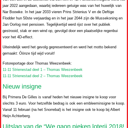
jaar 2022 aangedaan, waarbij iedereen getuige was van het huwelijk van
Nar Boowke. In het jaar 2033 vieren Prins Strienius V en de Deftige
Flodder hun 50ste verjaardag en in het jaar 2044 zijn de Mussekoning en
Jan Oorlog met pensioen. Tegelijkertijd werd rijst over het publiek
gestrooid, stak er een wind op, gevolgd door een plaatselijke regenbui
voor het 4D-effect.
Uiteindelijk werd het gevolg gepresenteerd en werd het motto bekend
gemaakt: Òònze tijd wijd voruit!
Fotoreportage door Thomas Weezenbeek:
11-11 Strienestad deel 1 – Thomas Weezenbeek
11-11 Strienestad deel 2 – Thomas Weezenbeek
Nieuw insigne
Bij Primera De Gilles is vanaf heden het nieuwe insigne te koop voor
slechts 3 euro. Voor hetzelfde bedrag is ook een embleeminsigne te koop.
Vanaf 11 februari (na het Snorrebal) is het insigne ook te koop bij Albert
Heijn Achterberg.
Uitslag van de “We gaon pieken loterij 2018!