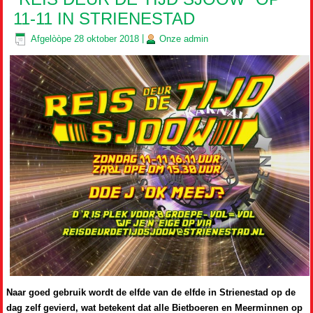
11-11 IN STRIENESTAD
Afgelòòpe
28 oktober 2018
|
Onze
admin
Naar goed gebruik wordt de elfde van de elfde in Strienestad op de
dag zelf gevierd, wat betekent dat alle Bietboeren en Meerminnen op