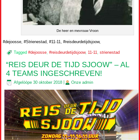
De heer en mevrouw Vroon
#dejoosse, #Strienestad, #11-11, #reisdeurdetijdsjoow,
Tagged
#dejoosse
,
#reisdeurdetijdsjoow
,
11-11
,
strienestad
“REIS DEUR DE TIJD SJOOW” – AL
4 TEAMS INGESCHREVEN!
Afgelòòpe
30 oktober 2018
|
Onze
admin