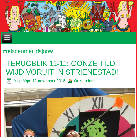
#reisdeurdetijdsjoow
TERUGBLIK 11-11: ÒÒNZE TIJD
WIJD VORUIT IN STRIENESTAD!
Afgelòòpe
12 november 2018
|
Onze
admin