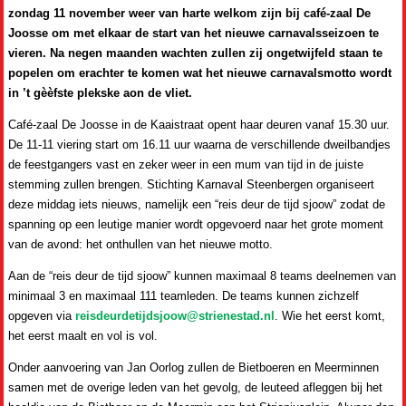
zondag 11 november weer van harte welkom zijn bij café-zaal De
Joosse om met elkaar de start van het nieuwe carnavalsseizoen te
vieren. Na negen maanden wachten zullen zij ongetwijfeld staan te
popelen om erachter te komen wat het nieuwe carnavalsmotto wordt
in ’t gèèfste plekske aon de vliet.
Café-zaal De Joosse in de Kaaistraat opent haar deuren vanaf 15.30 uur.
De 11-11 viering start om 16.11 uur waarna de verschillende dweilbandjes
de feestgangers vast en zeker weer in een mum van tijd in de juiste
stemming zullen brengen. Stichting Karnaval Steenbergen organiseert
deze middag iets nieuws, namelijk een “reis deur de tijd sjoow” zodat de
spanning op een leutige manier wordt opgevoerd naar het grote moment
van de avond: het onthullen van het nieuwe motto.
Aan de “reis deur de tijd sjoow” kunnen maximaal 8 teams deelnemen van
minimaal 3 en maximaal 111 teamleden. De teams kunnen zichzelf
opgeven via
reisdeurdetijdsjoow@strienestad.nl
. Wie het eerst komt,
het eerst maalt en vol is vol.
Onder aanvoering van Jan Oorlog zullen de Bietboeren en Meerminnen
samen met de overige leden van het gevolg, de leuteed afleggen bij het