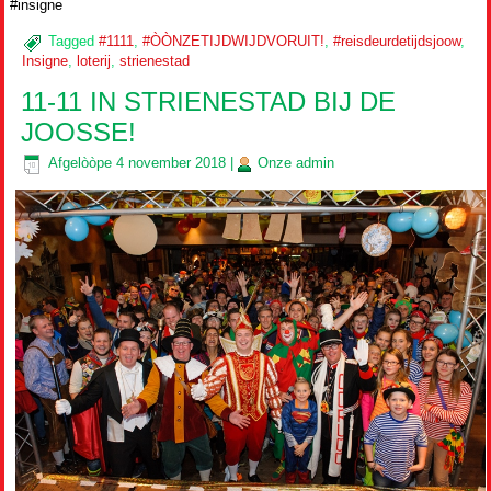
#insigne
Tagged
#1111
,
#ÒÒNZETIJDWIJDVORUIT!
,
#reisdeurdetijdsjoow
,
Insigne
,
loterij
,
strienestad
11-11 IN STRIENESTAD BIJ DE
JOOSSE!
Afgelòòpe
4 november 2018
|
Onze
admin