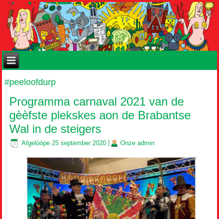
#peeloofdurp
Programma carnaval 2021 van de
gèèfste plekskes aon de Brabantse
Wal in de steigers
Afgelòòpe
25 september 2020
|
Onze
admin