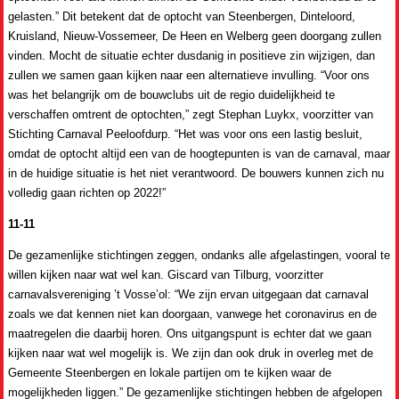
gelasten.” Dit betekent dat de optocht van Steenbergen, Dinteloord,
Kruisland, Nieuw-Vossemeer, De Heen en Welberg geen doorgang zullen
vinden. Mocht de situatie echter dusdanig in positieve zin wijzigen, dan
zullen we samen gaan kijken naar een alternatieve invulling. “Voor ons
was het belangrijk om de bouwclubs uit de regio duidelijkheid te
verschaffen omtrent de optochten,” zegt Stephan Luykx, voorzitter van
Stichting Carnaval Peeloofdurp. “Het was voor ons een lastig besluit,
omdat de optocht altijd een van de hoogtepunten is van de carnaval, maar
in de huidige situatie is het niet verantwoord. De bouwers kunnen zich nu
volledig gaan richten op 2022!”
11-11
De gezamenlijke stichtingen zeggen, ondanks alle afgelastingen, vooral te
willen kijken naar wat wel kan. Giscard van Tilburg, voorzitter
carnavalsvereniging ’t Vosse’ol: “We zijn ervan uitgegaan dat carnaval
zoals we dat kennen niet kan doorgaan, vanwege het coronavirus en de
maatregelen die daarbij horen. Ons uitgangspunt is echter dat we gaan
kijken naar wat wel mogelijk is. We zijn dan ook druk in overleg met de
Gemeente Steenbergen en lokale partijen om te kijken waar de
mogelijkheden liggen.” De gezamenlijke stichtingen hebben de afgelopen