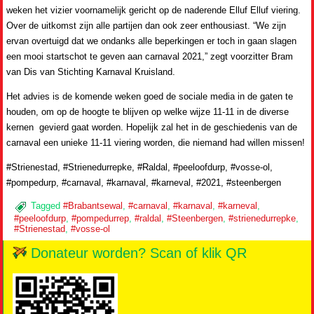
weken het vizier voornamelijk gericht op de naderende Elluf Elluf viering.
Over de uitkomst zijn alle partijen dan ook zeer enthousiast. “We zijn
ervan overtuigd dat we ondanks alle beperkingen er toch in gaan slagen
een mooi startschot te geven aan carnaval 2021,” zegt voorzitter Bram
van Dis van Stichting Karnaval Kruisland.
Het advies is de komende weken goed de sociale media in de gaten te
houden, om op de hoogte te blijven op welke wijze 11-11 in de diverse
kernen gevierd gaat worden. Hopelijk zal het in de geschiedenis van de
carnaval een unieke 11-11 viering worden, die niemand had willen missen!
#Strienestad, #Strienedurrepke, #Raldal, #peeloofdurp, #vosse-ol,
#pompedurp, #carnaval, #karnaval, #karneval, #2021, #steenbergen
Tagged
#Brabantsewal
,
#carnaval
,
#karnaval
,
#karneval
,
#peeloofdurp
,
#pompedurrep
,
#raldal
,
#Steenbergen
,
#strienedurrepke
,
#Strienestad
,
#vosse-ol
Donateur worden? Scan of klik QR