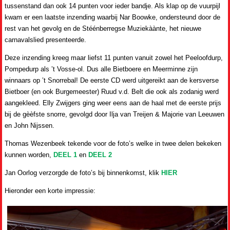
tussenstand dan ook 14 punten voor ieder bandje. Als klap op de vuurpijl
kwam er een laatste inzending waarbij Nar Boowke, ondersteund door de
rest van het gevolg en de Stéénberregse Muziekàànte, het nieuwe
carnavalslied presenteerde.
Deze inzending kreeg maar liefst 11 punten vanuit zowel het Peeloofdurp,
Pompedurp als ’t Vosse-ol. Dus alle Bietboere en Meerminne zijn
winnaars op ’t Snorrebal! De eerste CD werd uitgereikt aan de kersverse
Bietboer (en ook Burgemeester) Ruud v.d. Belt die ook als zodanig werd
aangekleed. Elly Zwijgers ging weer eens aan de haal met de eerste prijs
bij de gèèfste snorre, gevolgd door Ilja van Treijen & Majorie van Leeuwen
en John Nijssen.
Thomas Wezenbeek tekende voor de foto’s welke in twee delen bekeken
kunnen worden,
DEEL 1
en
DEEL 2
Jan Oorlog verzorgde de foto’s bij binnenkomst, klik
HIER
Hieronder een korte impressie: