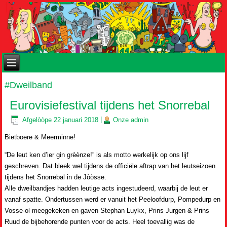
#Dweilband
Eurovisiefestival tijdens het Snorrebal
Afgelòòpe
22 januari 2018
|
Onze
admin
Bietboere & Meerminne!
“De leut ken d’ier gin grèènze!” is als motto werkelijk op ons lijf
geschreven. Dat bleek wel tijdens de officiële aftrap van het leutseizoen
tijdens het Snorrebal in de Jòòsse.
Alle dweilbandjes hadden leutige acts ingestudeerd, waarbij de leut er
vanaf spatte. Ondertussen werd er vanuit het Peeloofdurp, Pompedurp en
Vosse-ol meegekeken en gaven Stephan Luykx, Prins Jurgen & Prins
Ruud de bijbehorende punten voor de acts. Heel toevallig was de