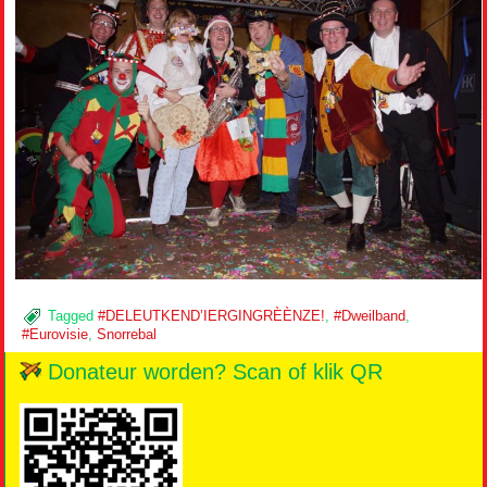
Tagged
#DELEUTKEND’IERGINGRÈÈNZE!
,
#Dweilband
,
#Eurovisie
,
Snorrebal
Donateur worden? Scan of klik QR