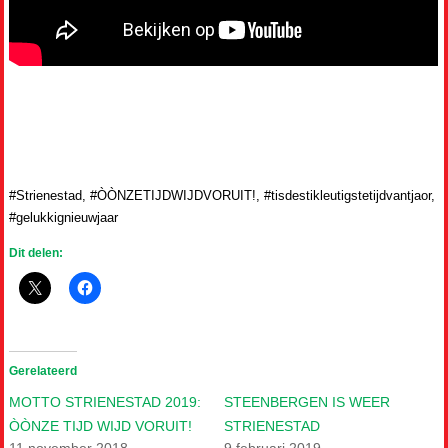
#Strienestad, #ÒÒNZETIJDWIJDVORUIT!, #tisdestikleutigstetijdvantjaor,
#gelukkignieuwjaar
Dit delen:
Gerelateerd
MOTTO STRIENESTAD 2019:
STEENBERGEN IS WEER
ÒÒNZE TIJD WIJD VORUIT!
STRIENESTAD
11 november 2018
9 februari 2019