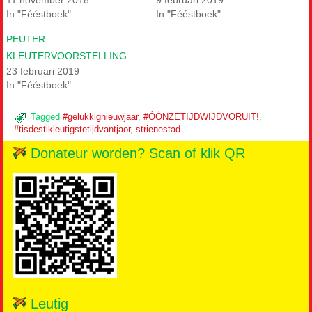
In "Fééstboek"
In "Fééstboek"
PEUTER
KLEUTERVOORSTELLING
23 februari 2019
In "Fééstboek"
Tagged
#gelukkignieuwjaar
,
#ÒÒNZETIJDWIJDVORUIT!
,
#tisdestikleutigstetijdvantjaor
,
strienestad
Donateur worden? Scan of klik QR
Leutig