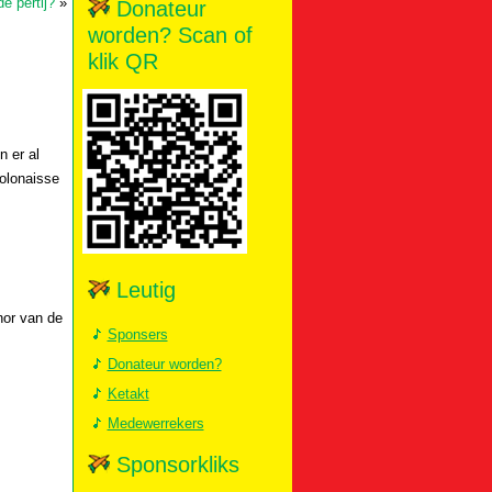
e pertij?
»
Donateur
worden? Scan of
klik QR
n er al
olonaisse
Leutig
nor van de
Sponsers
Donateur worden?
Ketakt
Medewerrekers
Sponsorkliks