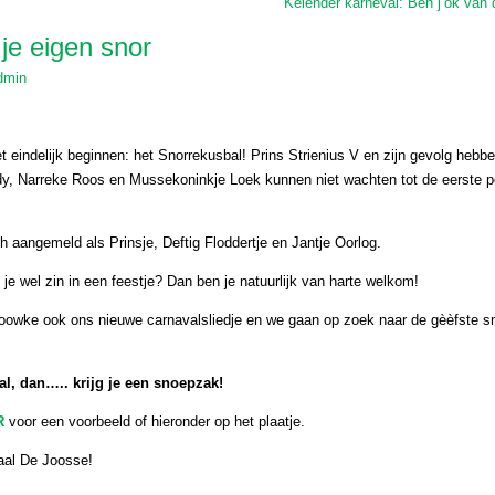
Kelender karneval: Ben j’ok van d
je eigen snor
dmin
 eindelijk beginnen: het Snorrekusbal! Prins Strienius V en zijn gevolg hebbe
dy, Narreke Roos en Mussekoninkje Loek kunnen niet wachten tot de eerste p
 aangemeld als Prinsje, Deftig Floddertje en Jantje Oorlog.
je wel zin in een feestje? Dan ben je natuurlijk van harte welkom!
Boowke ook ons nieuwe carnavalsliedje en we gaan op zoek naar de gèèfste s
l, dan….. krijg je een snoepzak!
R
voor een voorbeeld of hieronder op het plaatje.
aal De Joosse!