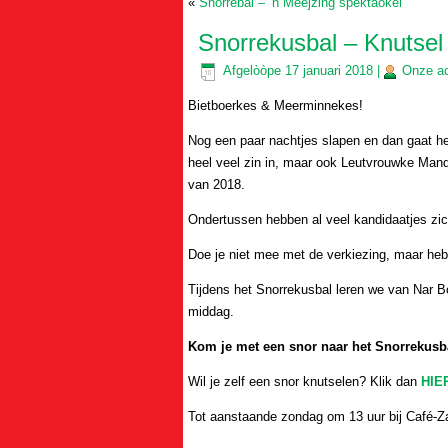
«
Snorrebal – ’n Meejzing spektaokel
Snorrekusbal – Knutsel 
Afgelòòpe
17 januari 2018
|
Onze
a
Bietboerkes & Meerminnekes!
Nog een paar nachtjes slapen en dan gaat het
heel veel zin in, maar ook Leutvrouwke Man
van 2018.
Ondertussen hebben al veel kandidaatjes zich
Doe je niet mee met de verkiezing, maar heb 
Tijdens het Snorrekusbal leren we van Nar 
middag.
Kom je met een snor naar het Snorrekusba
Wil je zelf een snor knutselen? Klik dan
HIE
Tot aanstaande zondag om 13 uur bij Café-Z