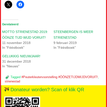
Gerelateerd
MOTTO STRIENESTAD 2019:
STEENBERGEN IS WEER
ÒÒNZE TIJD WIJD VORUIT!
STRIENESTAD
11 november 2018
9 februari 2019
In "Fééstboek"
In "Fééstboek"
GELUKKIG NIEUWJAAR!
31 december 2018
In "Nieuws"
Tagged
#Peuterkleutervoorstelling #ÒÒNZETIJDWIJDVORUIT!
,
strienestad
Donateur worden? Scan of klik QR