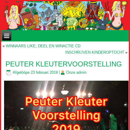
«
WINNAARS LIKE, DEEL EN WINACTIE CD
INSCHRIJVEN KINDEROPTOCHT
»
PEUTER KLEUTERVOORSTELLING
Afgelòòpe
23 februari 2019
|
Onze
admin