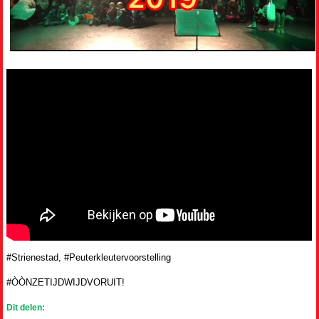
#Strienestad, #Peuterkleutervoorstelling
#ÒÒNZETIJDWIJDVORUIT!
Dit delen: