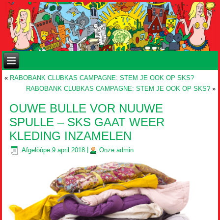
«
RABOBANK CLUBKAS CAMPAGNE: STEM JE OOK OP SKS?
RABOBANK CLUBKAS CAMPAGNE: STEM JE OOK OP SKS?
»
OUWE BULLE VOR NUUWE
SPULLE – SKS GAAT WEER
KLEDING INZAMELEN
Afgelòòpe
9 april 2018
|
Onze
admin