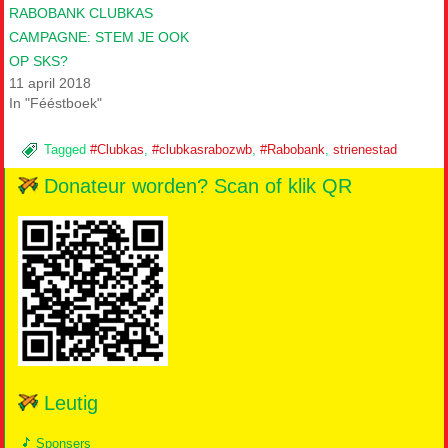
RABOBANK CLUBKAS
CAMPAGNE: STEM JE OOK
OP SKS?
11 april 2018
In "Fééstboek"
Tagged
#Clubkas
,
#clubkasrabozwb
,
#Rabobank
,
strienestad
Donateur worden? Scan of klik QR
Leutig
Sponsers