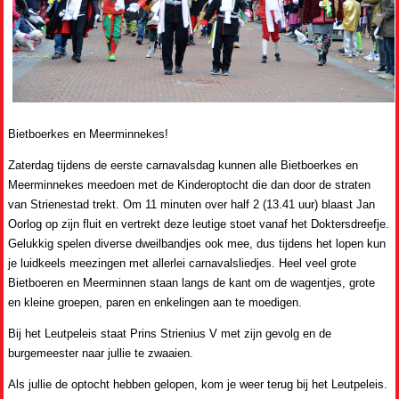
Bietboerkes en Meerminnekes!
Zaterdag tijdens de eerste carnavalsdag kunnen alle Bietboerkes en
Meerminnekes meedoen met de Kinderoptocht die dan door de straten
van Strienestad trekt. Om 11 minuten over half 2 (13.41 uur) blaast Jan
Oorlog op zijn fluit en vertrekt deze leutige stoet vanaf het Doktersdreefje.
Gelukkig spelen diverse dweilbandjes ook mee, dus tijdens het lopen kun
je luidkeels meezingen met allerlei carnavalsliedjes. Heel veel grote
Bietboeren en Meerminnen staan langs de kant om de wagentjes, grote
en kleine groepen, paren en enkelingen aan te moedigen.
Bij het Leutpeleis staat Prins Strienius V met zijn gevolg en de
burgemeester naar jullie te zwaaien.
Als jullie de optocht hebben gelopen, kom je weer terug bij het Leutpeleis.