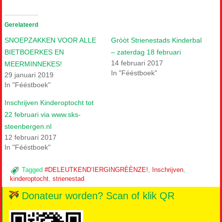
Gerelateerd
SNOEPZAKKEN VOOR ALLE
Gròòt Strienestads Kinderbal
BIETBOERKES EN
– zaterdag 18 februari
14 februari 2017
MEERMINNEKES!
In "Fééstboek"
29 januari 2019
In "Fééstboek"
Inschrijven Kinderoptocht tot
22 februari via www.sks-
steenbergen.nl
12 februari 2017
In "Fééstboek"
Tagged
#DELEUTKEND’IERGINGRÈÈNZE!
,
Inschrijven
,
kinderoptocht
,
strienestad
Donateur worden? Scan of klik QR