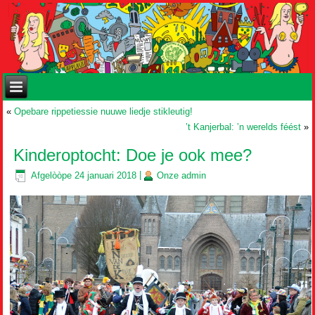
«
Opebare rippetiessie nuuwe liedje stikleutig!
’t Kanjerbal: ’n werelds féést
»
Kinderoptocht: Doe je ook mee?
Afgelòòpe
24 januari 2018
|
Onze
admin