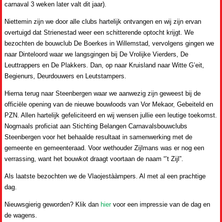
carnaval 3 weken later valt dit jaar).
Niettemin zijn we door alle clubs hartelijk ontvangen en wij zijn ervan
overtuigd dat Strienestad weer een schitterende optocht krijgt. We
bezochten de bouwclub De Boerkes in Willemstad, vervolgens gingen we
naar Dinteloord waar we langsgingen bij De Vrolijke Vierders, De
Leuttrappers en De Plakkers. Dan, op naar Kruisland naar Witte G’eit,
Begienurs, Deurdouwers en Leutstampers.
Hierna terug naar Steenbergen waar we aanwezig zijn geweest bij de
officiële opening van de nieuwe bouwloods van Vor Mekaor, Gebeiteld en
PZN. Allen hartelijk gefeliciteerd en wij wensen jullie een leutige toekomst.
Nogmaals proficiat aan Stichting Belangen Carnavalsbouwclubs
Steenbergen voor het behaalde resultaat in samenwerking met de
gemeente en gemeenteraad. Voor wethouder Zijlmans was er nog een
verrassing, want het bouwkot draagt voortaan de naam “’t Zijl”.
Als laatste bezochten we de Vlaojestààmpers. Al met al een prachtige
dag.
Nieuwsgierig geworden? Klik dan
hier
voor een impressie van de dag en
de wagens.