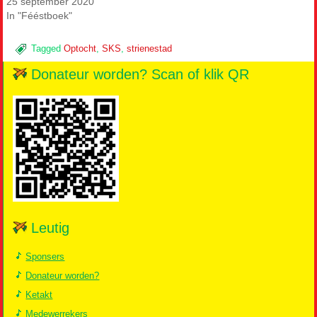
25 september 2020
In "Fééstboek"
Tagged
Optocht
,
SKS
,
strienestad
Donateur worden? Scan of klik QR
Leutig
Sponsers
Donateur worden?
Ketakt
Medewerrekers