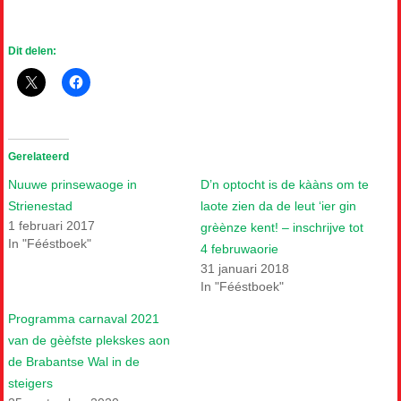
Dit delen:
Gerelateerd
Nuuwe prinsewaoge in
D’n optocht is de kààns om te
Strienestad
laote zien da de leut ‘ier gin
1 februari 2017
grèènze kent! – inschrijve tot
In "Fééstboek"
4 februwaorie
31 januari 2018
In "Fééstboek"
Programma carnaval 2021
van de gèèfste plekskes aon
de Brabantse Wal in de
steigers