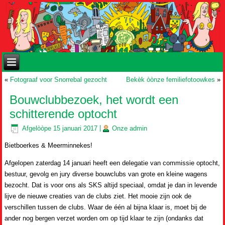
«
Fotograaf voor Snorrebal gezocht
Bekèk òònze femiliefotoowkes
»
Bouwclubbezoek, het wordt een
schitterende optocht
Afgelòòpe
15 januari 2017
|
Onze
admin
Bietboerkes & Meerminnekes!
Afgelopen zaterdag 14 januari heeft een delegatie van commissie optocht,
bestuur, gevolg en jury diverse bouwclubs van grote en kleine wagens
bezocht. Dat is voor ons als SKS altijd speciaal, omdat je dan in levende
lijve de nieuwe creaties van de clubs ziet. Het mooie zijn ook de
verschillen tussen de clubs. Waar de één al bijna klaar is, moet bij de
ander nog bergen verzet worden om op tijd klaar te zijn (ondanks dat