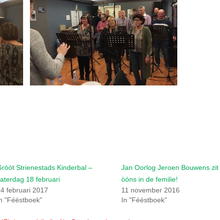
ròòt Strienestads Kinderbal –
Jan Oorlog Jeroen Bouwens zit 
aterdag 18 februari
òòns in de femilie!
4 februari 2017
11 november 2016
n "Fééstboek"
In "Fééstboek"