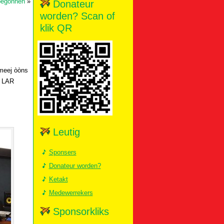
 begonnen
»
Donateur
worden? Scan of
klik QR
meej òòns
n LAR
Leutig
Sponsers
Donateur worden?
Ketakt
Medewerrekers
Sponsorkliks