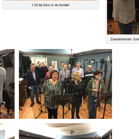
’t Zit bij òòns in de femilie!
Zwaoimeester Juni