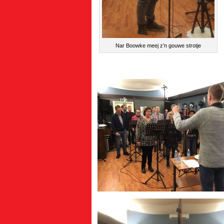
Nar Boowke meej z’n gouwe strotje