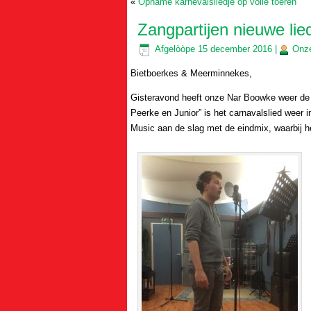
«
Opname karnevalsliedje op volle toeren
Zangpartijen nieuwe lie
Afgelòòpe
15 december 2016
|
Onz
Bietboerkes & Meerminnekes,
Gisteravond heeft onze Nar Boowke weer de
Peerke en Junior” is het carnavalslied weer 
Music aan de slag met de eindmix, waarbij het