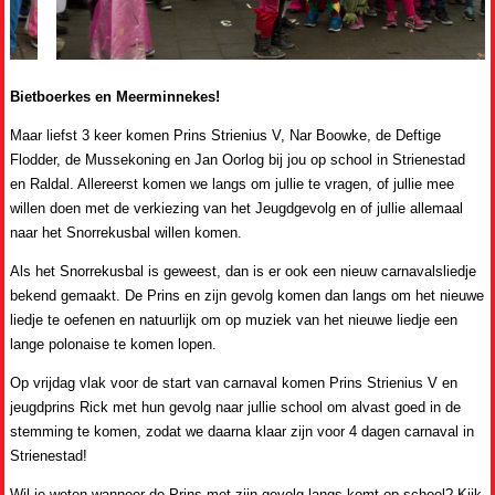
Bietboerkes en Meerminnekes!
Maar liefst 3 keer komen Prins Strienius V, Nar Boowke, de Deftige
Flodder, de Mussekoning en Jan Oorlog bij jou op school in Strienestad
en Raldal. Allereerst komen we langs om jullie te vragen, of jullie mee
willen doen met de verkiezing van het Jeugdgevolg en of jullie allemaal
naar het Snorrekusbal willen komen.
Als het Snorrekusbal is geweest, dan is er ook een nieuw carnavalsliedje
bekend gemaakt. De Prins en zijn gevolg komen dan langs om het nieuwe
liedje te oefenen en natuurlijk om op muziek van het nieuwe liedje een
lange polonaise te komen lopen.
Op vrijdag vlak voor de start van carnaval komen Prins Strienius V en
jeugdprins Rick met hun gevolg naar jullie school om alvast goed in de
stemming te komen, zodat we daarna klaar zijn voor 4 dagen carnaval in
Strienestad!
Wil je weten wanneer de Prins met zijn gevolg langs komt op school? Kijk