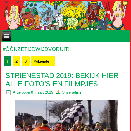
#ÒÒNZETIJDWIJDVORUIT!
1
2
3
Volgende »
STRIENESTAD 2019: BEKIJK HIER
ALLE FOTO’S EN FILMPJES
Afgelòòpe
8 maart 2019
|
Onze
admin