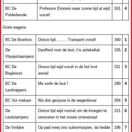
BC De
Professor Einstein waar zunne tijd al wijd
161
4
Polderbende
voruit!
Grote wagens
BC De Boerkes
Oonze tijd……… Transport voruit!
340
1
De
Geofferd voor de leut, t’is aztekelluk
335
2
Vlaojestaampers
BC De
Oonze tijd wijd voruit in de hot krot
311
3
Begienurs
arena!
BC De
Me verfe de leut !
290
4
Leuttrappers
BC Vor mekaor
Wa dún gesjouw in de wegenbouw
284
5
De
Oonze tijd wijd vooruit om de kroegen te
221
6
Leutstampers
veroveren in het mooie strienestad
De Vrolijke
Op pad meej ons suikermasjien, da hedde
196
7