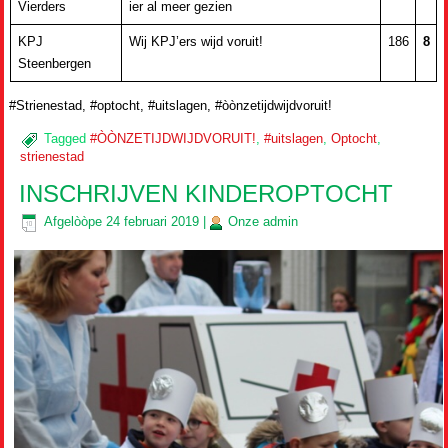
Vierders
ier al meer gezien
KPJ
Wij KPJ’ers wijd voruit!
186
8
Steenbergen
#Strienestad, #optocht, #uitslagen, #òònzetijdwijdvoruit!
Tagged
#ÒÒNZETIJDWIJDVORUIT!
,
#uitslagen
,
Optocht
,
strienestad
INSCHRIJVEN KINDEROPTOCHT
Afgelòòpe
24 februari 2019
|
Onze
admin