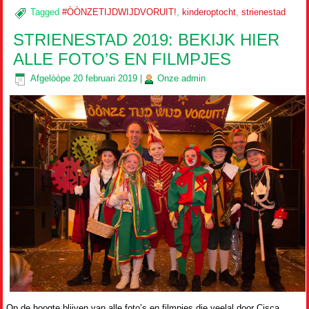
Tagged
#ÒÒNZETIJDWIJDVORUIT!
,
kinderoptocht
,
strienestad
STRIENESTAD 2019: BEKIJK HIER
ALLE FOTO’S EN FILMPJES
Afgelòòpe
20 februari 2019
|
Onze
admin
Op de hoogte blijven van alle foto’s en filmpjes die veelal door Cisca