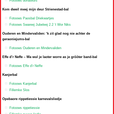
Fotoows donateurs
Kom dweil meej mijn deur Strienestad-bal
Fotoows Paosbal Driekwartjes
Fotoows Swareej Jubeleej 2.2 ’t Wor Niks
Ouderen en Mindervaliden: ‘k zit glad nog nie achter de
geraoniejums-bal
Fotoows Ouderen en Mindervaliden
Effe d’r Neffe – Wa wul je laoter worre as je gròòter band-bal
Fotoows Effe d’r Neffe
Kanjerbal
Fotoows Kanjerbal
Fillemke Slos
Opebaore rippetiessie karnevalsliedje
Fotoows rippetiessie