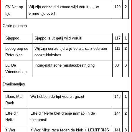
CV Net op
Wij zijn oonze tijd zoooo wijd voruit……wij
129
2
tijd
emme tijd over!
Grote groepen
Sjappoo
Sjappo is ut getij wijd voruit!
117
1
Loopgroep de
Wij zijn oonze tijd wijd voruit, da ziede aon
111
2
Retourkes
oonze klokskes
LC De
Inturgelaktische misdaodbestrijding
83
3
Vriendschap
Dweilbandjes
Blaos Mar
We hebben de tijd vooruit gezet
148
1
Raok
Effe d’r
Effe d’r Neffe blef draoje immaol in de
144
2
Neffe
toekomst!
’t Wor
’t Wor Niks: race tegen de klok +
LEUTPRIJS
141
3