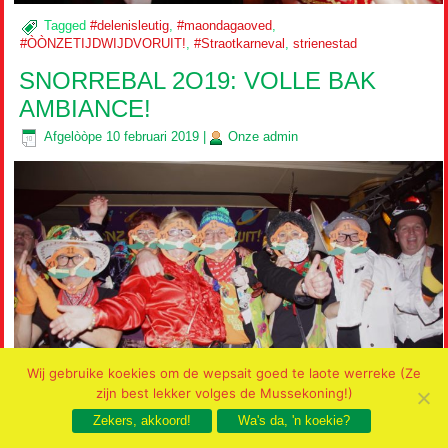
Tagged
#delenisleutig
,
#maondagaoved
,
#ÒÒNZETIJDWIJDVORUIT!
,
#Straotkarneval
,
strienestad
SNORREBAL 2O19: VOLLE BAK
AMBIANCE!
Afgelòòpe
10 februari 2019
|
Onze
admin
Wij gebruike koekies om de wepsait goed te laote werreke (Ze
zijn best lekker volges de Mussekoning!)
Zekers, akkoord!
Wa's da, 'n koekie?