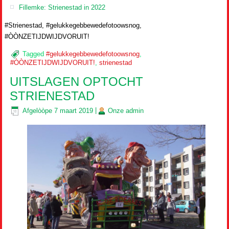
Fillemke: Strienestad in 2022
#Strienestad, #gelukkegebbewedefotoowsnog,
#ÒÒNZETIJDWIJDVORUIT!
Tagged
#gelukkegebbewedefotoowsnog
,
#ÒÒNZETIJDWIJDVORUIT!
,
strienestad
UITSLAGEN OPTOCHT
STRIENESTAD
Afgelòòpe
7 maart 2019
|
Onze
admin