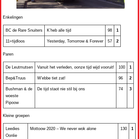
Enkelingen
BC de Rare Snuiters
K’heb alle tijd
98
1
11=tijdloos
Yesterday, Tomorrow & Forever
57
2
Paren
De Leutmutsen
Vanuit het verleden, oonze tijd wijd vooruit!
100
1
Bep&Truus
W’ebbe tiet zat!
96
2
Bushman & de
De tijd staot nie stil bij ons
74
3
woeste
Pipoow
Kleine groepen
Leedies
Mottoow 2020 – We never wok alone
130
1
Oonlie