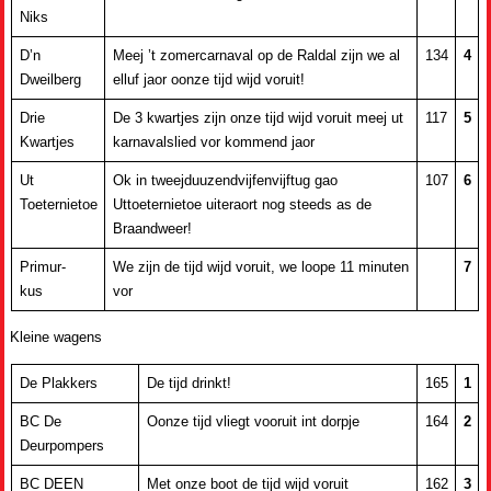
Niks
D’n
Meej ’t zomercarnaval op de Raldal zijn we al
134
4
Dweilberg
elluf jaor oonze tijd wijd voruit!
Drie
De 3 kwartjes zijn onze tijd wijd voruit meej ut
117
5
Kwartjes
karnavalslied vor kommend jaor
Ut
Ok in tweejduuzendvijfenvijftug gao
107
6
Toeternietoe
Uttoeternietoe uiteraort nog steeds as de
Braandweer!
Primur-
We zijn de tijd wijd voruit, we loope 11 minuten
7
kus
vor
Kleine wagens
De Plakkers
De tijd drinkt!
165
1
BC De
Oonze tijd vliegt vooruit int dorpje
164
2
Deurpompers
BC DEEN
Met onze boot de tijd wijd voruit
162
3