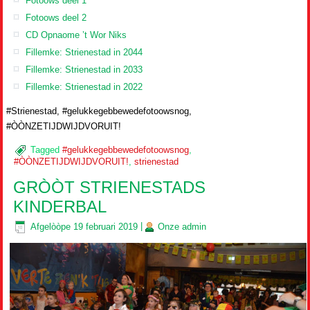
Fotoows deel 1
Fotoows deel 2
CD Opnaome ’t Wor Niks
Fillemke: Strienestad in 2044
Fillemke: Strienestad in 2033
Fillemke: Strienestad in 2022
#Strienestad, #gelukkegebbewedefotoowsnog,
#ÒÒNZETIJDWIJDVORUIT!
Tagged
#gelukkegebbewedefotoowsnog
,
#ÒÒNZETIJDWIJDVORUIT!
,
strienestad
GRÒÒT STRIENESTADS
KINDERBAL
Afgelòòpe
19 februari 2019
|
Onze
admin