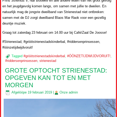
Prins Strienius V, Nar Boowke en alle andere leden van het groot gevolg
en het jeugdgevolg komen langs, om samen met jullie te dweilen. En
natuurlijk mag de jongste dweilband van Strienestad niet ontbreken:
samen met de DJ zorgt dweilband Blaos Mar Raok voor een gezellig
deuntje muziek.
Graag tot zaterdag 23 februari om 14.00 uur bij Café/Zaal De Joosse!
#Strienestad, #gròòtstrienestadskinderbal, #riddersenprinsessen,
#òònzetijdwijdvoruit!
Tagged
#gròòtstrienestadskinderbal
,
#ÒÒNZETIJDWIJDVORUIT!
,
#riddersenprinsessen
,
strienestad
GROTE OPTOCHT STRIENESTAD:
OPGEVEN KAN TOT EN MET
MORGEN
Afgelòòpe
19 februari 2019
|
Onze
admin