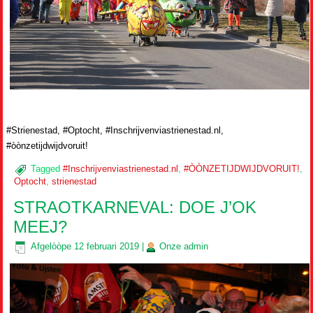
#Strienestad, #Optocht, #Inschrijvenviastrienestad.nl,
#òònzetijdwijdvoruit!
Tagged
#Inschrijvenviastrienestad.nl
,
#ÒÒNZETIJDWIJDVORUIT!
,
Optocht
,
strienestad
STRAOTKARNEVAL: DOE J’OK
MEEJ?
Afgelòòpe
12 februari 2019
|
Onze
admin