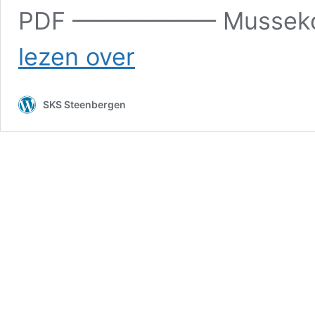
PDF —————— Mussekon
Kinder’oekske
lezen over
SKS Steenbergen